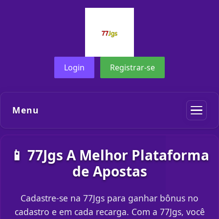
Login
Registrar-se
Menu
📱 77Jgs A Melhor Plataforma
de Apostas
Cadastre-se na 77Jgs para ganhar bônus no
cadastro e em cada recarga. Com a 77Jgs, você