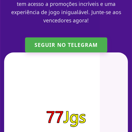
tem acesso a promoções incríveis e uma
experiência de jogo inigualável. Junte-se aos
vencedores agora!
SEGUIR NO TELEGRAM