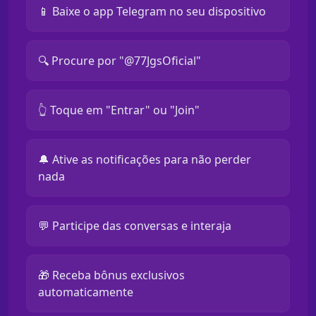
📱 Baixe o app Telegram no seu dispositivo
🔍 Procure por "@77JgsOficial"
👆 Toque em "Entrar" ou "Join"
🔔 Ative as notificações para não perder
nada
💬 Participe das conversas e interaja
🎁 Receba bônus exclusivos
automaticamente