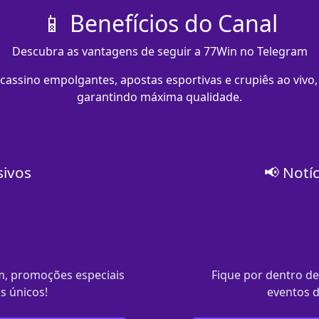
📱 Benefícios do Canal
Descubra as vantagens de seguir a 77Win no Telegram
e cassino empolgantes, apostas esportivas e crupiês ao viv
garantindo máxima qualidade.
sivos
📢 Notí
m, promoções especiais
Fique por dentro d
s únicos!
eventos d