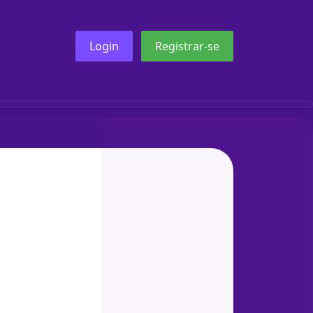
Login
Registrar-se