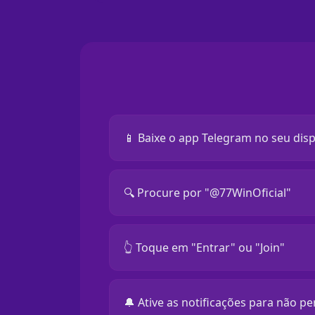
📱 Baixe o app Telegram no seu disp
🔍 Procure por "@77WinOficial"
👆 Toque em "Entrar" ou "Join"
🔔 Ative as notificações para não p