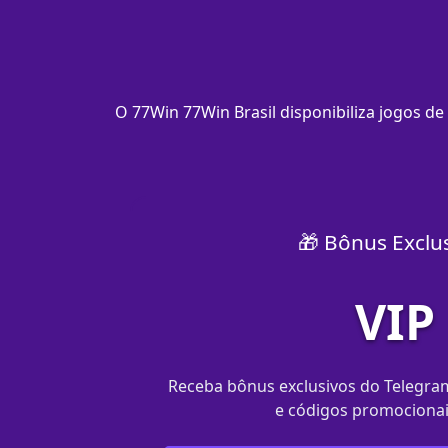
O 77Win 77Win Brasil disponibiliza jogos d
🎁 Bônus Exclu
VIP
Receba bônus exclusivos do Telegra
e códigos promocionai