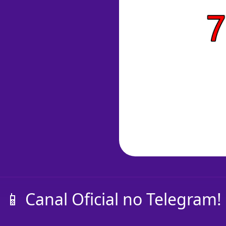
📱 Canal Oficial no Telegram!