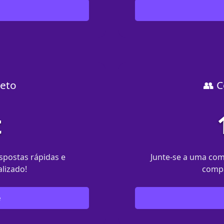
reto
👥 
t
espostas rápidas e
Junte-se a uma com
lizado!
compa
e