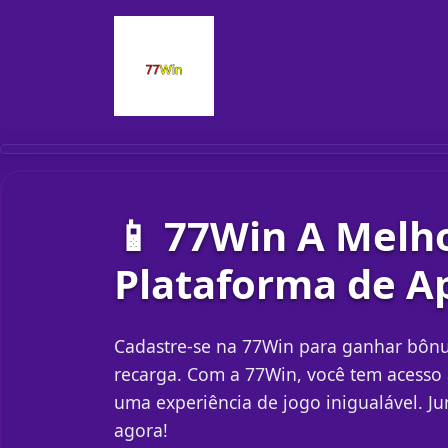
📱 77Win A Melh
Plataforma de A
Cadastre-se na 77Win para ganhar bônu
recarga. Com a 77Win, você tem acesso 
uma experiência de jogo inigualável. J
agora!