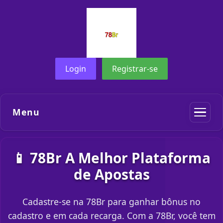
Login
Registrar-se
Menu
📱 78Br A Melhor Plataforma
de Apostas
Cadastre-se na 78Br para ganhar bônus no
cadastro e em cada recarga. Com a 78Br, você tem