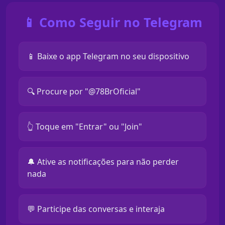
📱 Como Seguir no Telegram
📱 Baixe o app Telegram no seu dispositivo
🔍 Procure por "@78BrOficial"
👆 Toque em "Entrar" ou "Join"
🔔 Ative as notificações para não perder
nada
💬 Participe das conversas e interaja