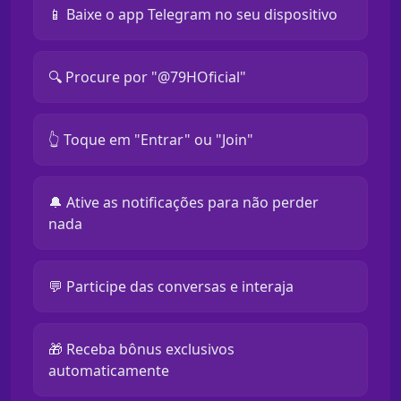
📱 Baixe o app Telegram no seu dispositivo
🔍 Procure por "@79HOficial"
👆 Toque em "Entrar" ou "Join"
🔔 Ative as notificações para não perder
nada
💬 Participe das conversas e interaja
🎁 Receba bônus exclusivos
automaticamente