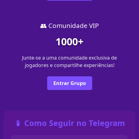
👥 Comunidade VIP
1000+
Junte-se a uma comunidade exclusiva de
jogadores e compartilhe experiências!
Entrar Grupo
📱 Como Seguir no Telegram