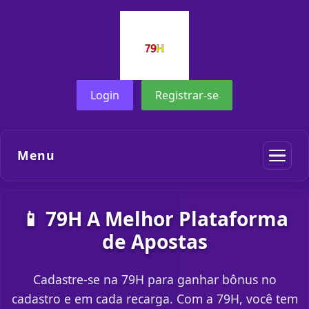
Login
Registrar-se
Menu
📱 79H A Melhor Plataforma
de Apostas
Cadastre-se na 79H para ganhar bônus no
cadastro e em cada recarga. Com a 79H, você tem