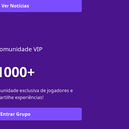
Ver Notícias
Comunidade VIP
1000+
unidade exclusiva de jogadores e
rtilhe experiências!
Entrar Grupo