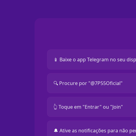
📱 Baixe o app Telegram no seu disp
🔍 Procure por "@7P55Oficial"
👆 Toque em "Entrar" ou "Join"
🔔 Ative as notificações para não p