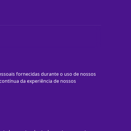
essoais fornecidas durante o uso de nossos
 contínua da experiência de nossos