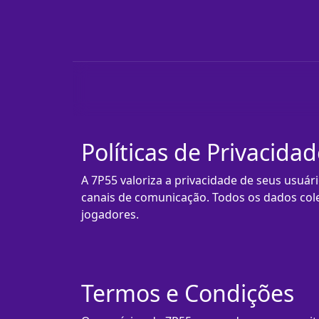
Políticas de Privacida
A 7P55 valoriza a privacidade de seus usuá
canais de comunicação. Todos os dados cole
jogadores.
Termos e Condições