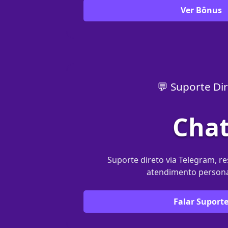
Ver Bônus
💬 Suporte Di
Cha
Suporte direto via Telegram, r
atendimento persona
Falar Suport