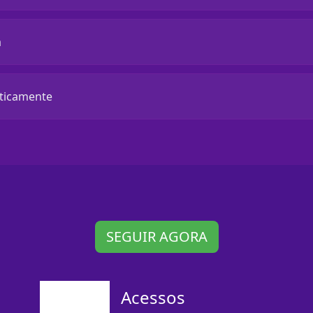
a
aticamente
SEGUIR AGORA
Acessos