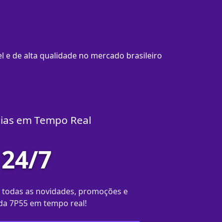
 e de alta qualidade no mercado brasileiro
cias em Tempo Real
24/7
e todas as novidades, promoções e
da 7P55 em tempo real!