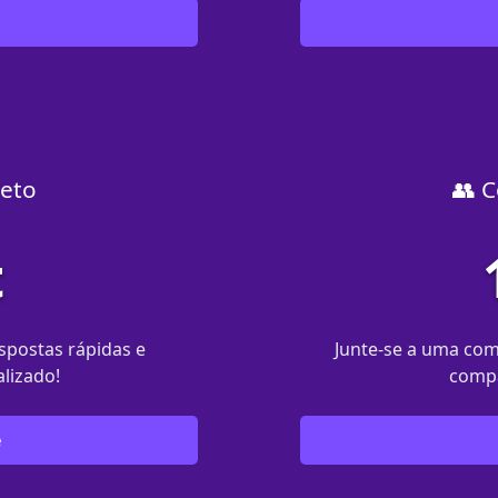
reto
👥 
t
espostas rápidas e
Junte-se a uma com
lizado!
compa
e