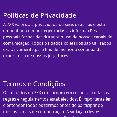
Políticas de Privacidade
A 7XX valoriza a privacidade de seus usuários e está
empenhada em proteger todas as informações
pessoais fornecidas durante o uso de nossos canais de
comunicação. Todos os dados coletados são utilizados
exclusivamente para fins de melhoria contínua da
experiência de nossos jogadores.
Termos e Condições
Os usuários da 7XX concordam em respeitar todas as
regras e regulamentos estabelecidos. É importante ler
e entender todos os termos antes de participar de
nossos canais de comunicação. A violação destes