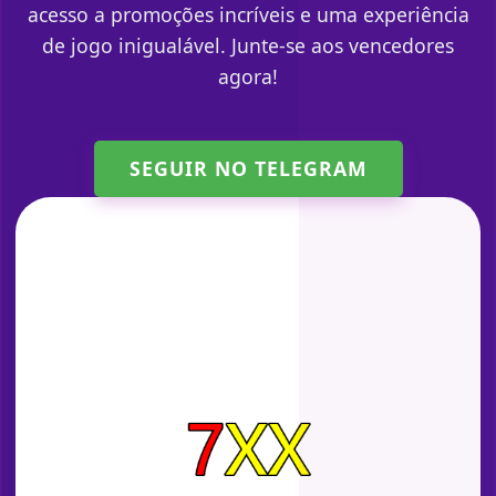
acesso a promoções incríveis e uma experiência
de jogo inigualável. Junte-se aos vencedores
agora!
SEGUIR NO TELEGRAM