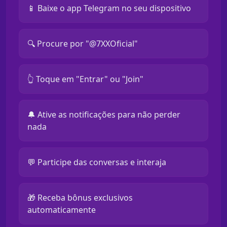
📱 Baixe o app Telegram no seu dispositivo
🔍 Procure por "@7XXOficial"
👆 Toque em "Entrar" ou "Join"
🔔 Ative as notificações para não perder
nada
💬 Participe das conversas e interaja
🎁 Receba bônus exclusivos
automaticamente