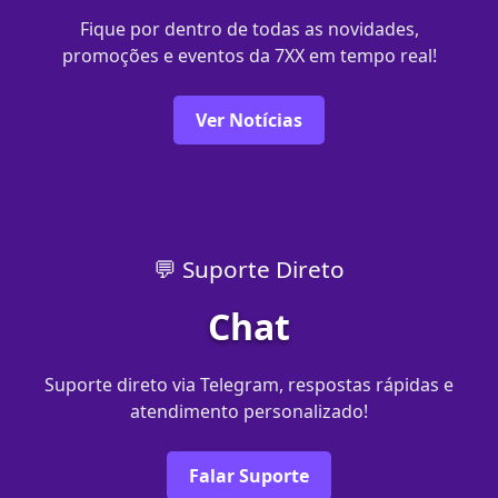
Fique por dentro de todas as novidades,
promoções e eventos da 7XX em tempo real!
Ver Notícias
💬 Suporte Direto
Chat
Suporte direto via Telegram, respostas rápidas e
atendimento personalizado!
Falar Suporte