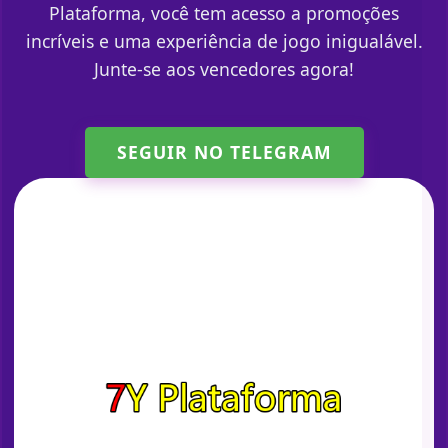
Plataforma, você tem acesso a promoções
incríveis e uma experiência de jogo inigualável.
Junte-se aos vencedores agora!
SEGUIR NO TELEGRAM