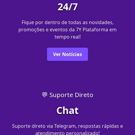
24/7
Fique por dentro de todas as novidades,
promoções e eventos da 7Y Plataforma em
tempo real!
Ver Notícias
💬 Suporte Direto
Chat
Suporte direto via Telegram, respostas rápidas e
atendimento personalizado!