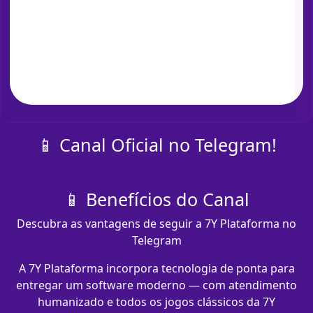
📱 Canal Oficial no Telegram!
📱 Benefícios do Canal
Descubra as vantagens de seguir a 7Y Plataforma no
Telegram
A 7Y Plataforma incorpora tecnologia de ponta para
entregar um software moderno — com atendimento
humanizado e todos os jogos clássicos da 7Y